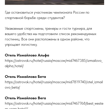
Где остановиться участникам чемпионата России по
спортивной борьбе среди студентов?
Уважаемые спортсмены, тренеры и гости турнира, для
вашего удобства мы подготовили список рекомендуемых
гостиниц. Все они расположены в одном районе, что
упрощает логистику.
Отель Измайлово Альфа
https://ostrovok.ru/hotel/russia/moscow/mid7467385/izmailovo_
alpha_hotel/
Отель Измайлово Бета
https://ostrovok.ru/hotel/russia/moscow/mid7819740/otel_izmail
ovo_beta/
Отель Измайлово Вега
https://ostrovok.ru/hotel/russia/moscow/mid7467768/best_weste
rn_vega_hotel//