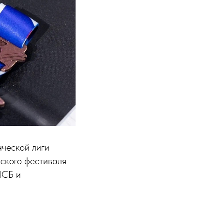
нческой лиги
ского фестиваля
ЛСБ и